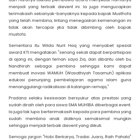
menjadi yang terbaik dievent ini. Ia juga mengucapkan
terimakasih sebanyak-banyaknya kepada bapak Musthofa
yang telah membina, lintang menegaskan kemenangan ini
tidak akan tercapai jika tidak dibimbing oleh bapak
mustofa.
Sementara itu Wilda Nuril Haq yang menyabet spesial
award KTI mengatakan "senang sekali dapat berpartisipasi
di ajang ini, dengan teman saya Zia, dan dibantu oleh bu
Nandhirah sebagai pembina sehingga kami dapat
membuat inovasi WAMUH (Wasathiyah Tasamuh) aplikasi
edukasi penunjang pembelajaran agama islam guna
menanggulangi radikalisasi di kalangan remaja,"
Pradana selaku kesiswaan bersyukur atas prestasi yang
sudah diraih oleh para siswa SMA MUH1BA diberbagai event.
Ia juga tak lupa berterimakasih kepada para pembina yang
sudah membina anak didiknya semaksimal mungkin
sehingga menjadi terbaik dievent yang diikuti.
Semoga jargon "Hobi Berkarya, Tradisi Juara, Raih Pahala"