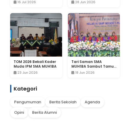
Perjuangan IPM,
dari PWM Jatim
16 Jul 2026
28 Jun 2026
Wujudkan Kader Pelajar
Berkemajuan
TOM 2026 Bekali Kader
Tari Saman SMA
Muda IPM SMA MUH1BA
MUH1BA Sambut Tamu
Undangan Purnawiyata
23 Jun 2026
18 Jun 2026
SMPN 1 Pucuk
Kategori
Pengumuman
Berita Sekolah
Agenda
Opini
Berita Alumni