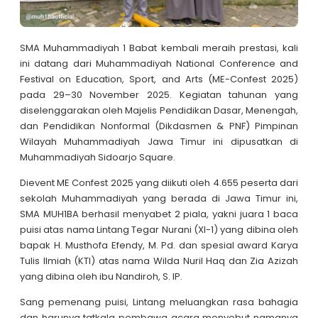
SMA Muhammadiyah 1 Babat kembali meraih prestasi, kali
ini datang dari Muhammadiyah National Conference and
Festival on Education, Sport, and Arts (ME-Confest 2025)
pada 29–30 November 2025. Kegiatan tahunan yang
diselenggarakan oleh Majelis Pendidikan Dasar, Menengah,
dan Pendidikan Nonformal (Dikdasmen & PNF) Pimpinan
Wilayah Muhammadiyah Jawa Timur ini dipusatkan di
Muhammadiyah Sidoarjo Square.
Dievent ME Confest 2025 yang diikuti oleh 4.655 peserta dari
sekolah Muhammadiyah yang berada di Jawa Timur ini,
SMA MUH1BA berhasil menyabet 2 piala, yakni juara 1 baca
puisi atas nama Lintang Tegar Nurani (XI-1) yang dibina oleh
bapak H. Musthofa Efendy, M. Pd. dan spesial award Karya
Tulis Ilmiah (KTI) atas nama Wilda Nuril Haq dan Zia Azizah
yang dibina oleh ibu Nandiroh, S. IP.
Sang pemenang puisi, Lintang meluangkan rasa bahagia
dan harunya tatkala pembawa acara menyebut namanya