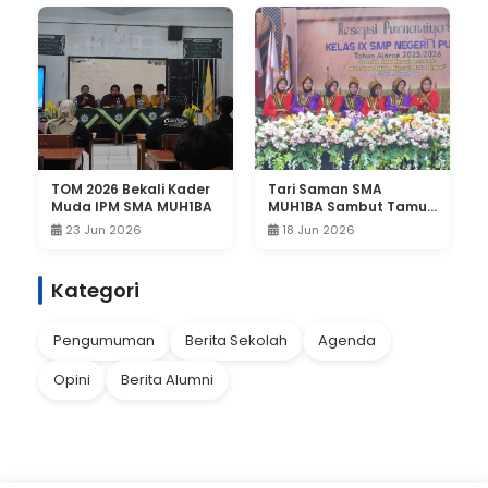
TOM 2026 Bekali Kader
Tari Saman SMA
Muda IPM SMA MUH1BA
MUH1BA Sambut Tamu
Undangan Purnawiyata
23 Jun 2026
18 Jun 2026
SMPN 1 Pucuk
Kategori
Pengumuman
Berita Sekolah
Agenda
Opini
Berita Alumni