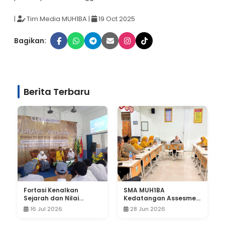
|
Tim Media MUH1BA
|
19 Oct 2025
Bagikan:
Berita Terbaru
Fortasi Kenalkan
SMA MUH1BA
Sejarah dan Nilai
Kedatangan Assesmen
Perjuangan IPM,
dari PWM Jatim
16 Jul 2026
28 Jun 2026
Wujudkan Kader Pelajar
Berkemajuan