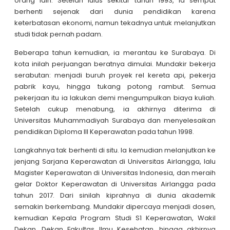
orang lain. Setelah lulus sekitar tahun 1993, ia sempat
berhenti sejenak dari dunia pendidikan karena
keterbatasan ekonomi, namun tekadnya untuk melanjutkan
studi tidak pernah padam.
Beberapa tahun kemudian, ia merantau ke Surabaya. Di
kota inilah perjuangan beratnya dimulai. Mundakir bekerja
serabutan: menjadi buruh proyek rel kereta api, pekerja
pabrik kayu, hingga tukang potong rambut. Semua
pekerjaan itu ia lakukan demi mengumpulkan biaya kuliah.
Setelah cukup menabung, ia akhirnya diterima di
Universitas Muhammadiyah Surabaya dan menyelesaikan
pendidikan Diploma III Keperawatan pada tahun 1998.
Langkahnya tak berhenti di situ. Ia kemudian melanjutkan ke
jenjang Sarjana Keperawatan di Universitas Airlangga, lalu
Magister Keperawatan di Universitas Indonesia, dan meraih
gelar Doktor Keperawatan di Universitas Airlangga pada
tahun 2017. Dari sinilah kiprahnya di dunia akademik
semakin berkembang. Mundakir dipercaya menjadi dosen,
kemudian Kepala Program Studi S1 Keperawatan, Wakil
Dekan, Dekan Fakultas Ilmu Kesehatan, hingga akhirnya