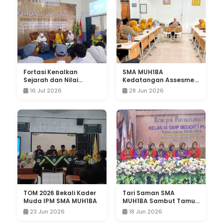
Fortasi Kenalkan
SMA MUH1BA
Sejarah dan Nilai
Kedatangan Assesmen
Perjuangan IPM,
dari PWM Jatim
16 Jul 2026
28 Jun 2026
Wujudkan Kader Pelajar
Berkemajuan
TOM 2026 Bekali Kader
Tari Saman SMA
Muda IPM SMA MUH1BA
MUH1BA Sambut Tamu
Undangan Purnawiyata
23 Jun 2026
18 Jun 2026
SMPN 1 Pucuk