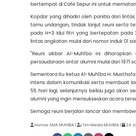
bertempat di Cafe Sepur ini untuk mematan
Kopdar yang dihadiri oleh panitia dari lin
tamu undangan, tindak lanjut reuni serta 
pada H+3 Idul fitri yang bertepatan pad
lintas angkatan mulai dari nomor induk 01 sa
"Reuni akbar Al-Muh1ba ini diharapka
persaudaraan antar alumni mulai dari 1971 sa
Sementara itu ketua Al-Muh1ba H. Musthofa
intens dalam komunikasi serta membuat la
55 hari lagi, selanjutnya beliau juga akan
alumni yang ingin mensukseskan acara terse
Semoga reuni berjalan lancar dan membaw
Humas SMA MUH1BA
|
Tim Media MUH1BA
|
24 J