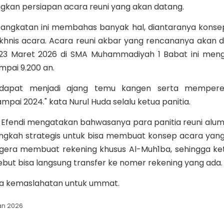
gkan persiapan acara reuni yang akan datang.
tas angkatan ini membahas banyak hal, diantaranya konse
tekhnis acara. Acara reuni akbar yang rencananya akan 
a 23 Maret 2026 di SMA Muhammadiyah 1 Babat ini me
mpai 9.200 an.
n dapat menjadi ajang temu kangen serta memperer
mpai 2024." kata Nurul Huda selalu ketua panitia.
 Efendi mengatakan bahwasanya para panitia reuni alum
ngkah strategis untuk bisa membuat konsep acara yan
 segera membuat rekening khusus Al-Muh1ba, sehingga ke
but bisa langsung transfer ke nomer rekening yang ada.
a kemaslahatan untuk ummat.
an 2026