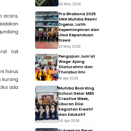
30 May 2026
Pra Bhabond 2025
p acara,
SMA Muhiba Resmi
diadakan
Digelar, Latih
Kepemimpinan dan
ngundang
Jiwa Kepanduan
Siswa
23 May 2026
at tali
Pengajian Jum'at
Wage: Ajang
Silaturahmi dan
ni harus
Tholabul Ilmi
18 Apr 2026
g kurang
tika ada
Muhiba Boarding
School Gelar MBS
Creative Week,
Liburan Diisi
Kegiatan Kreatif
dan Edukatif
09 Apr 2026
Sukseskan Reuni