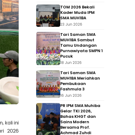
TOM 2026 Bekali
Kader Muda IPM
SMA MUH1BA
23 Jun 2026
Tari Saman SMA
MUH1BA Sambut
Tamu Undangan
Purnawiyata SMPN 1
Pucuk
18 Jun 2026
Tari Saman SMA
MUH1BA Meriahkan
Pembukaan
Fashmula 3
16 Jun 2026
PR IPM SMA Muhiba
Gelar TKI 2026,
Bahas KHGT dan
Sains Modern
kali ini
Bersama Prof.
ri 2026
Achmad Zuhdi