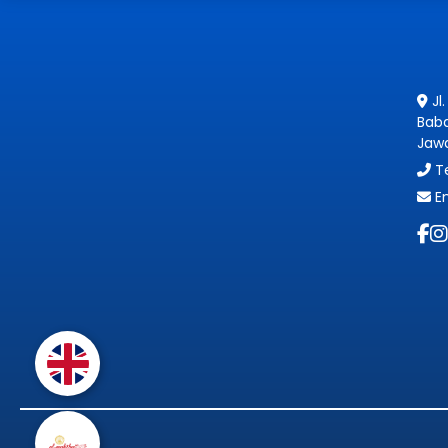
Jl.
Bab
Jawa
Te
Em