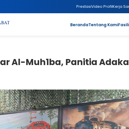
Prestasi
Video Profil
Kerja S
Beranda
Tentang Kami
Fasil
r Al-Muh1ba, Panitia Adak