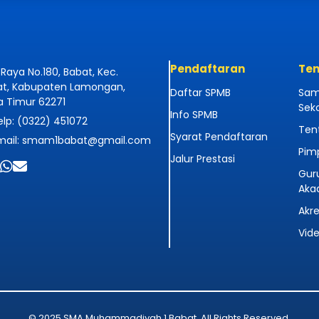
Pendaftaran
Ten
 Raya No.180, Babat, Kec.
at, Kabupaten Lamongan,
Daftar SPMB
Sam
 Timur 62271
Sek
Info SPMB
lp: (0322) 451072
Ten
Syarat Pendaftaran
ail: smam1babat@gmail.com
Pim
Jalur Prestasi
Guru
Aka
Akre
Vide
© 2025 SMA Muhammadiyah 1 Babat. All Rights Reserved.