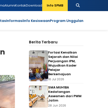
ama
Alumni
Kontak
Download
Info SPMB
itas
Informasi
Info Kesiswaan
Program Unggulan
Berita Terbaru
an
Fortasi Kenalkan
Sejarah dan Nilai
Perjuangan IPM,
Wujudkan Kader
Pelajar
Berkemajuan
16 Jul 2026
SMA MUH1BA
Kedatangan
Assesmen dari PWM
Jatim
28 Jun 2026