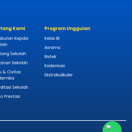
tang Kami
Program Unggulan
butan Kepala
Kelas BI
olah
Asrama
tang Sekolah
Ristek
pinan Sekolah
Kaderisasi
 & Civitas
Ekstrakulikuler
demika
ditasi Sekolah
o Prestasi