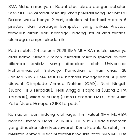
SMA Muhammadiyah 1 Babat atau akrab dengan sebutan
SMA MUH1BA kembali menunjukkan prestasi yang luar biasa!
Dalam waktu hanya 2 hari, sekolah ini berhasil meraih 6
prestasi dari berbagai kompetisi yang diikuti. Prestasi
tersebut diraih dari berbagai bidang, mulai dari tahfidz,
olahraga, sampai akademik.
Pada sabtu, 24 Januari 2026 SMA MUH1BA melalui siswinya
atas nama Aisyah Almirah berhasil meraih special award
dilomba tahfidz yang diadakan oleh Universitas
Muhammadiyah Sidoarjo. Kemudian di hari ahad, 25
Januari 2026 SMA MUH1BA berhasil menggondol 4 juara
dievent Olimpiade Ahmad Dahlan (OAD), Nurfi Ningsih
(Juara 1 IPS Terpadu), Hesti Anggia Isitiqrallia (Juara 2 IPA
Terpadu), Wilda Nuril Haq (Juara Harapan 1 MTK), dan Aulia
Zalfa (Juara Harapan 2 IPS Terpadu).
Kemudian dari bidang olahraga, Tim Futsal SMA MUH1BA
berhasil meraih juara 1 di MKKS CUP 2026. Pada turnamen
yang diadakan oleh Musyawarah Kerja Kepala Sekolah, tim
besutan Ahmad Rizky ini tampil produktif, total SMA MUH1BA