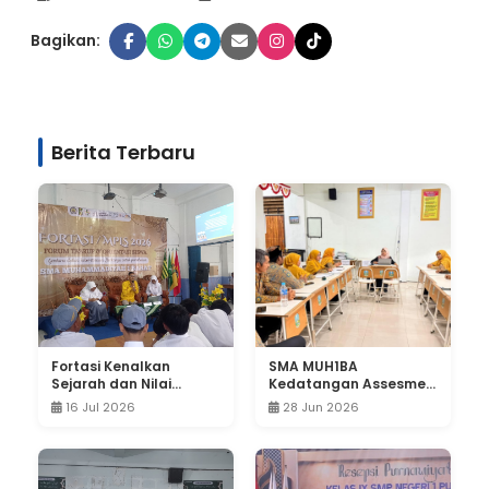
Bagikan:
Berita Terbaru
Fortasi Kenalkan
SMA MUH1BA
Sejarah dan Nilai
Kedatangan Assesmen
Perjuangan IPM,
dari PWM Jatim
16 Jul 2026
28 Jun 2026
Wujudkan Kader Pelajar
Berkemajuan