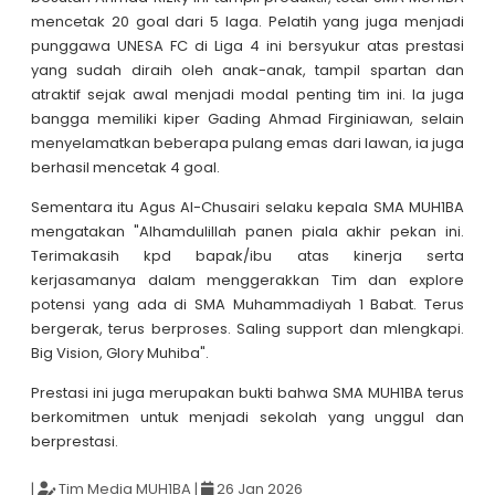
mencetak 20 goal dari 5 laga. Pelatih yang juga menjadi
punggawa UNESA FC di Liga 4 ini bersyukur atas prestasi
yang sudah diraih oleh anak-anak, tampil spartan dan
atraktif sejak awal menjadi modal penting tim ini. Ia juga
bangga memiliki kiper Gading Ahmad Firginiawan, selain
menyelamatkan beberapa pulang emas dari lawan, ia juga
berhasil mencetak 4 goal.
Sementara itu Agus Al-Chusairi selaku kepala SMA MUH1BA
mengatakan "Alhamdulillah panen piala akhir pekan ini.
Terimakasih kpd bapak/ibu atas kinerja serta
kerjasamanya dalam menggerakkan Tim dan explore
potensi yang ada di SMA Muhammadiyah 1 Babat. Terus
bergerak, terus berproses. Saling support dan mlengkapi.
Big Vision, Glory Muhiba".
Prestasi ini juga merupakan bukti bahwa SMA MUH1BA terus
berkomitmen untuk menjadi sekolah yang unggul dan
berprestasi.
|
Tim Media MUH1BA
|
26 Jan 2026