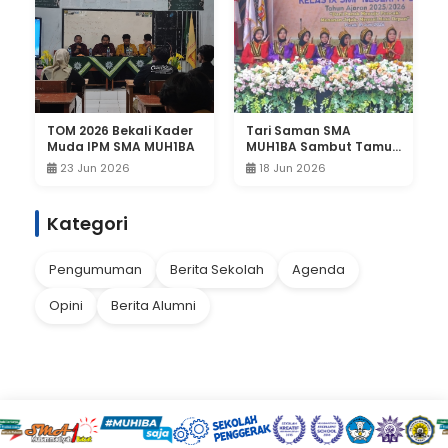
TOM 2026 Bekali Kader
Tari Saman SMA
Muda IPM SMA MUH1BA
MUH1BA Sambut Tamu
Undangan Purnawiyata
23 Jun 2026
18 Jun 2026
SMPN 1 Pucuk
Kategori
Pengumuman
Berita Sekolah
Agenda
Opini
Berita Alumni