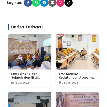
Bagikan:
Berita Terbaru
Fortasi Kenalkan
SMA MUH1BA
Sejarah dan Nilai
Kedatangan Assesmen
Perjuangan IPM,
dari PWM Jatim
16 Jul 2026
28 Jun 2026
Wujudkan Kader Pelajar
Berkemajuan