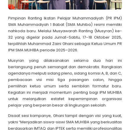
Pimpinan Ranting Ikatan Pelajar Muhammadiyah (PR IPM)
SMA Muhammadiyah 1 Babat (SMA Muhiba) resmi memiliki
nahkoda baru. Melalui Musyawarah Ranting (Musyran) ke-
32 yang digelar pada Jumat–Sabtu, 17–18 Oktober 2025,
terpilihlah Muhammad Zaini Ghani sebagai Ketua Umum PR
IPM SMA MUH1BA periode 2025–2026.
Musyran yang dilaksanakan selama dua hari ini
berlangsung penuh semangat dan demokratis. Rangkaian
agendanya meliputi sidang pleno, sidang komisi A, B, dan C,
pembacaan visi misi tiga pasangan calon, hingga
pemilihan ketua umum serta sembilan formatur baru.
Kegiatan ini menjadi momentum penting bagi IPM MUH1BA
untuk melanjutkan estafet kepemimpinan organisasi
pelajar yang berperan besar di lingkungan sekolah.
Disaat sesi kampanye, Ghani tampil dengan visi yang kuat,
yakni “Menjadikan siswa-siswi SMA MUH1BA yang berkualitas
berdasarkan IMTAQ dan IPTEK serta memiliki profesionalitas