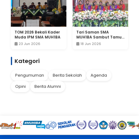
TOM 2026 Bekali Kader
Tari Saman SMA
Muda IPM SMA MUH1BA
MUH1BA Sambut Tamu
Undangan Purnawiyata
23 Jun 2026
18 Jun 2026
SMPN 1 Pucuk
Kategori
Pengumuman
Berita Sekolah
Agenda
Opini
Berita Alumni